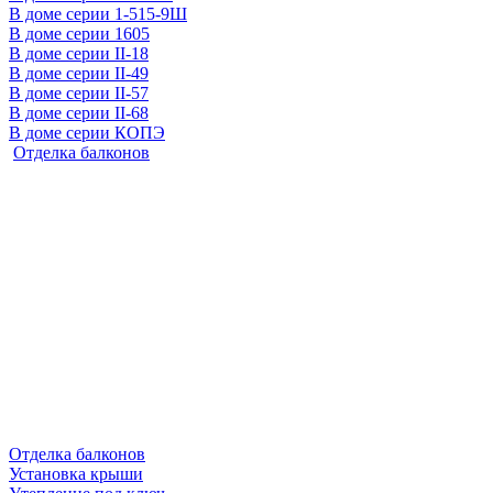
В доме серии 1-515-9Ш
В доме серии 1605
В доме серии II-18
В доме серии II-49
В доме серии II-57
В доме серии II-68
В доме серии КОПЭ
Отделка балконов
Отделка балконов
Установка крыши