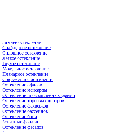
Зимнее остекление
Спайдерное остекление
Сплошное остекление
Легкое остекление
Глухое остекление
Модульное остекление
Планарное остекление
Современное остекление
Остекление офисов
Остекление мансарды
Остекление промышленных зданий
Остекление торговых центров
Остекление фахверков
Остекление бассейнов
Остекление бани
Зенитные фонари
Остекление фасадов